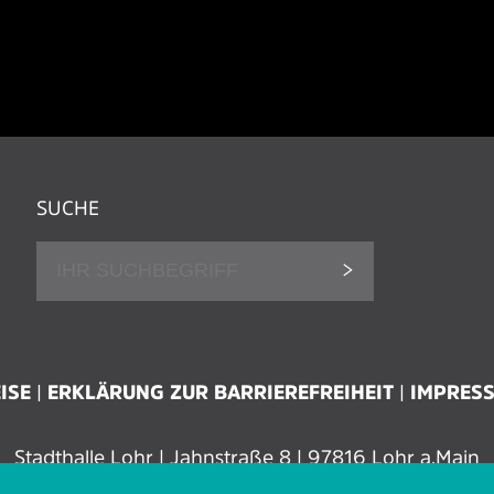
SUCHE
ISE
ERKLÄRUNG ZUR BARRIEREFREIHEIT
IMPRES
Stadthalle Lohr | Jahnstraße 8 | 97816 Lohr a.Main
Tel.: 09352 606 96 00 | Fax: 09352 606 96 29