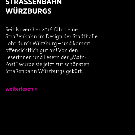
STRASSENBAHN W
Oper & Operette
Essen & Trinken
Technik
ÜRZBURGS
Party
Barrierefreiheit
Downloads
Seit November 2016 fährt eine
Straßenbahn im Design der Stadthalle
Theater & Musical
Über Lohr a.Main
Geschichte
Lohr durch Würzburg – und kommt
offensichtlich gut an! Von den
Leserinnen und Lesern der „Main-
Vorträge & Lesungen
FAQ – Fragen & Antworten
Jobs
Post“ wurde sie jetzt zur schönsten
Straßenbahn Würzburgs gekürt.
Kafé Klinker
Kontakt
Ansprechpartner
weiterlesen »
Buchungsanfrage