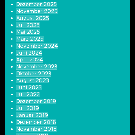
Dezember 2025
Oper & Operette
Essen & Trinken
Technik
November 2025
August 2025
Party
Barrierefreiheit
Downloads
Juli 2025
Mai 2025
März 2025
Theater & Musical
Über Lohr a.Main
Geschichte
November 2024
Juni 2024
Vorträge & Lesungen
FAQ – Fragen & Antworten
Jobs
April 2024
November 2023
Oktober 2023
Kafé Klinker
Kontakt
Ansprechpartner
August 2023
Juni 2023
Buchungsanfrage
Juli 2022
Dezember 2019
Juli 2019
Januar 2019
Dezember 2018
November 2018