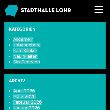
Programm
KATEGORIEN
Allgemein
Service
Übersicht
Jobangebote
Kafé Klinker
Das Haus
Ballett & Tanz
Neuigkeiten
Neuigkeiten
Straßenbahn
Kafé Klinker
Familie
Tickets
Großer Saal
ARCHIV
Kabarett & Comedy
Anreise & Parken
Foyer und Galerie
Jobs im Kafé Klinker
April 2026
März 2026
Konzerte
Hotels & Übernachtung
Seminarbereich
Februar 2026
Januar 2026