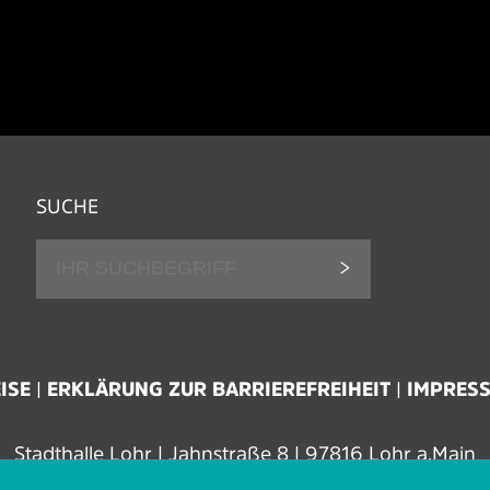
SUCHE
ISE
ERKLÄRUNG ZUR BARRIEREFREIHEIT
IMPRES
Stadthalle Lohr | Jahnstraße 8 | 97816 Lohr a.Main
Tel.: 09352 606 96 00 | Fax: 09352 606 96 29