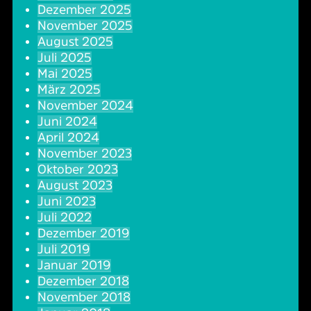
Dezember 2025
Oper & Operette
Essen & Trinken
Technik
November 2025
August 2025
Party
Barrierefreiheit
Downloads
Juli 2025
Mai 2025
März 2025
Theater & Musical
Über Lohr a.Main
Geschichte
November 2024
Juni 2024
Vorträge & Lesungen
FAQ – Fragen & Antworten
Jobs
April 2024
November 2023
Oktober 2023
Kafé Klinker
Kontakt
Ansprechpartner
August 2023
Juni 2023
Buchungsanfrage
Juli 2022
Dezember 2019
Juli 2019
Januar 2019
Dezember 2018
November 2018