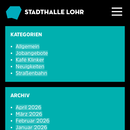
Programm
KATEGORIEN
Allgemein
Service
Übersicht
Jobangebote
Kafé Klinker
Das Haus
Ballett & Tanz
Neuigkeiten
Neuigkeiten
Straßenbahn
Kafé Klinker
Familie
Tickets
Großer Saal
ARCHIV
Kabarett & Comedy
Anreise & Parken
Foyer und Galerie
Jobs im Kafé Klinker
April 2026
März 2026
Konzerte
Hotels & Übernachtung
Seminarbereich
Februar 2026
Januar 2026