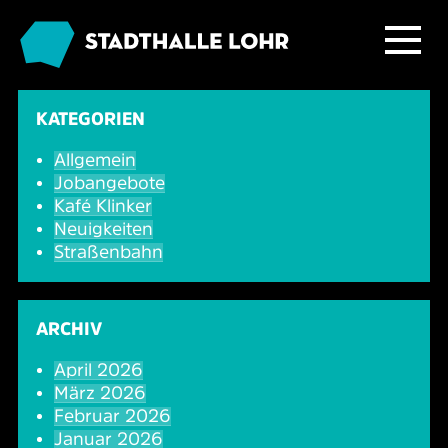
Programm
KATEGORIEN
Allgemein
Service
Übersicht
Jobangebote
Kafé Klinker
Das Haus
Ballett & Tanz
Neuigkeiten
Neuigkeiten
Straßenbahn
Kafé Klinker
Familie
Tickets
Großer Saal
ARCHIV
Kabarett & Comedy
Anreise & Parken
Foyer und Galerie
Jobs im Kafé Klinker
April 2026
März 2026
Konzerte
Hotels & Übernachtung
Seminarbereich
Februar 2026
Januar 2026