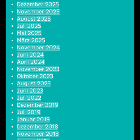
Dezember 2025
Oper & Operette
Essen & Trinken
Technik
November 2025
August 2025
Party
Barrierefreiheit
Downloads
Juli 2025
Mai 2025
März 2025
Theater & Musical
Über Lohr a.Main
Geschichte
November 2024
Juni 2024
Vorträge & Lesungen
FAQ – Fragen & Antworten
Jobs
April 2024
November 2023
Oktober 2023
Kafé Klinker
Kontakt
Ansprechpartner
August 2023
Juni 2023
Buchungsanfrage
Juli 2022
Dezember 2019
Juli 2019
Januar 2019
Dezember 2018
November 2018