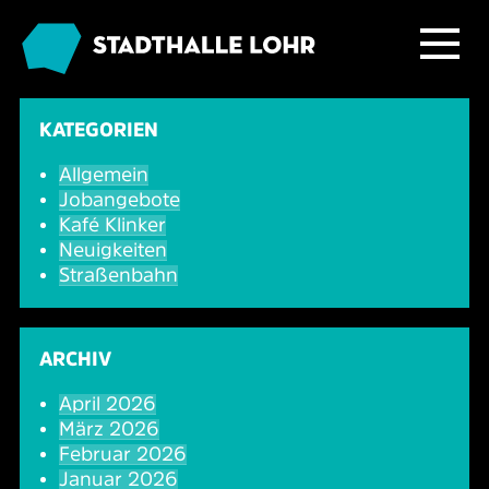
Programm
KATEGORIEN
Allgemein
Service
Übersicht
Jobangebote
Kafé Klinker
Das Haus
Ballett & Tanz
Neuigkeiten
Neuigkeiten
Straßenbahn
Kafé Klinker
Familie
Tickets
Großer Saal
ARCHIV
Kabarett & Comedy
Anreise & Parken
Foyer und Galerie
Jobs im Kafé Klinker
April 2026
März 2026
Konzerte
Hotels & Übernachtung
Seminarbereich
Februar 2026
Januar 2026