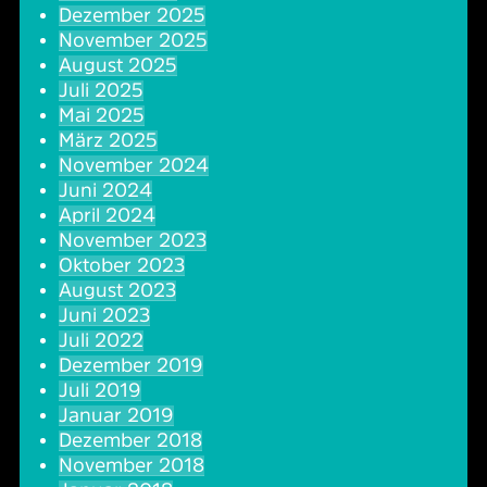
Dezember 2025
Oper & Operette
Essen & Trinken
Technik
November 2025
August 2025
Party
Barrierefreiheit
Downloads
Juli 2025
Mai 2025
März 2025
Theater & Musical
Über Lohr a.Main
Geschichte
November 2024
Juni 2024
Vorträge & Lesungen
FAQ – Fragen & Antworten
Jobs
April 2024
November 2023
Oktober 2023
Kafé Klinker
Kontakt
Ansprechpartner
August 2023
Juni 2023
Buchungsanfrage
Juli 2022
Dezember 2019
Juli 2019
Januar 2019
Dezember 2018
November 2018