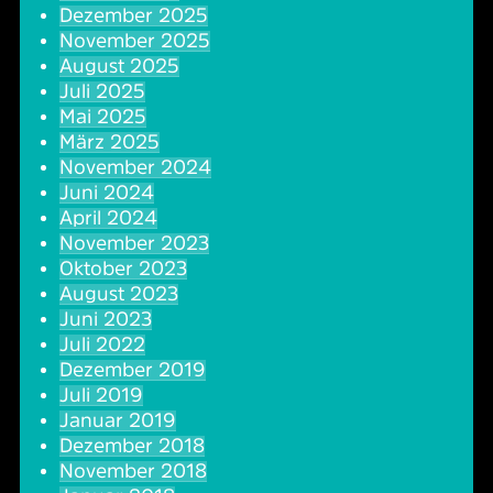
Dezember 2025
Oper & Operette
Essen & Trinken
Technik
November 2025
August 2025
Party
Barrierefreiheit
Downloads
Juli 2025
Mai 2025
März 2025
Theater & Musical
Über Lohr a.Main
Geschichte
November 2024
Juni 2024
Vorträge & Lesungen
FAQ – Fragen & Antworten
Jobs
April 2024
November 2023
Oktober 2023
Kafé Klinker
Kontakt
Ansprechpartner
August 2023
Juni 2023
Buchungsanfrage
Juli 2022
Dezember 2019
Juli 2019
Januar 2019
Dezember 2018
November 2018