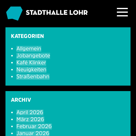
Programm
KATEGORIEN
Allgemein
Service
Übersicht
Jobangebote
Kafé Klinker
Das Haus
Ballett & Tanz
Neuigkeiten
Neuigkeiten
Straßenbahn
Kafé Klinker
Familie
Tickets
Großer Saal
ARCHIV
Kabarett & Comedy
Anreise & Parken
Foyer und Galerie
Jobs im Kafé Klinker
April 2026
März 2026
Konzerte
Hotels & Übernachtung
Seminarbereich
Februar 2026
Januar 2026