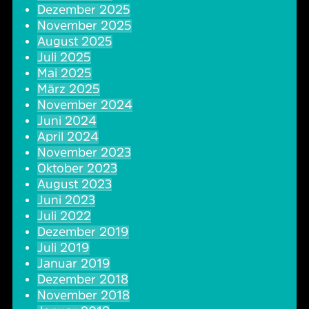
Dezember 2025
Oper & Operette
Essen & Trinken
Technik
November 2025
August 2025
Party
Barrierefreiheit
Downloads
Juli 2025
Mai 2025
März 2025
Theater & Musical
Über Lohr a.Main
Geschichte
November 2024
Juni 2024
Vorträge & Lesungen
FAQ – Fragen & Antworten
Jobs
April 2024
November 2023
Oktober 2023
Kafé Klinker
Kontakt
Ansprechpartner
August 2023
Juni 2023
Buchungsanfrage
Juli 2022
Dezember 2019
Juli 2019
Januar 2019
Dezember 2018
November 2018