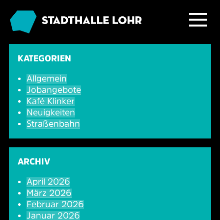
Programm
KATEGORIEN
Allgemein
Service
Übersicht
Jobangebote
Kafé Klinker
Das Haus
Ballett & Tanz
Neuigkeiten
Neuigkeiten
Straßenbahn
Kafé Klinker
Familie
Tickets
Großer Saal
ARCHIV
Kabarett & Comedy
Anreise & Parken
Foyer und Galerie
Jobs im Kafé Klinker
April 2026
März 2026
Konzerte
Hotels & Übernachtung
Seminarbereich
Februar 2026
Januar 2026