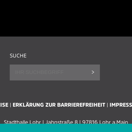
SUCHE
ISE
ERKLÄRUNG ZUR BARRIEREFREIHEIT
IMPRES
Stadthalle Lohr | Jahnstraße 8 | 97816 Lohr a.Main
Tel.: 09352 606 96 00 | Fax: 09352 606 96 29