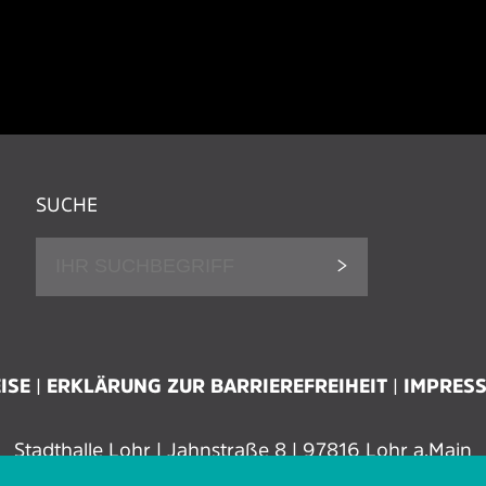
SUCHE
ISE
ERKLÄRUNG ZUR BARRIEREFREIHEIT
IMPRES
Stadthalle Lohr | Jahnstraße 8 | 97816 Lohr a.Main
Tel.: 09352 606 96 00 | Fax: 09352 606 96 29