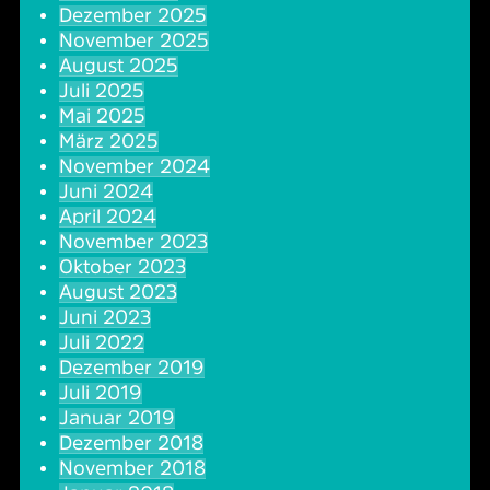
Dezember 2025
Oper & Operette
Essen & Trinken
Technik
November 2025
August 2025
Party
Barrierefreiheit
Downloads
Juli 2025
Mai 2025
März 2025
Theater & Musical
Über Lohr a.Main
Geschichte
November 2024
Juni 2024
Vorträge & Lesungen
FAQ – Fragen & Antworten
Jobs
April 2024
November 2023
Oktober 2023
Kafé Klinker
Kontakt
Ansprechpartner
August 2023
Juni 2023
Buchungsanfrage
Juli 2022
Dezember 2019
Juli 2019
Januar 2019
Dezember 2018
November 2018