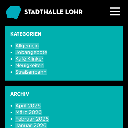
Programm
KATEGORIEN
Allgemein
Service
Übersicht
Jobangebote
Kafé Klinker
Das Haus
Ballett & Tanz
Neuigkeiten
Neuigkeiten
Straßenbahn
Kafé Klinker
Familie
Tickets
Großer Saal
ARCHIV
Kabarett & Comedy
Anreise & Parken
Foyer und Galerie
Jobs im Kafé Klinker
April 2026
März 2026
Konzerte
Hotels & Übernachtung
Seminarbereich
Februar 2026
Januar 2026