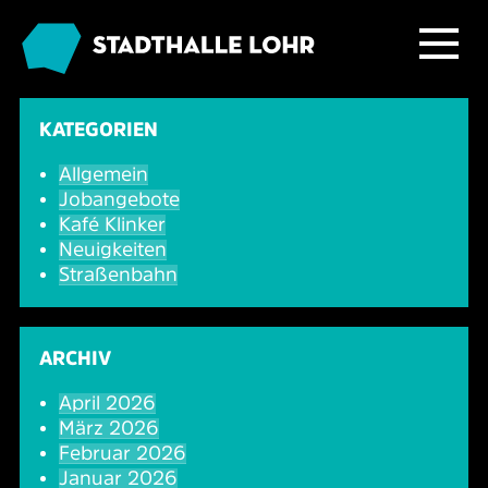
Programm
KATEGORIEN
Allgemein
Service
Übersicht
Jobangebote
Kafé Klinker
Das Haus
Ballett & Tanz
Neuigkeiten
Neuigkeiten
Straßenbahn
Kafé Klinker
Familie
Tickets
Großer Saal
ARCHIV
Kabarett & Comedy
Anreise & Parken
Foyer und Galerie
Jobs im Kafé Klinker
April 2026
März 2026
Konzerte
Hotels & Übernachtung
Seminarbereich
Februar 2026
Januar 2026