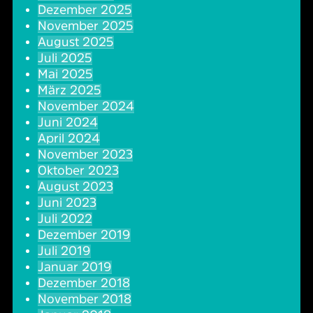
Dezember 2025
Oper & Operette
Essen & Trinken
Technik
November 2025
August 2025
Party
Barrierefreiheit
Downloads
Juli 2025
Mai 2025
März 2025
Theater & Musical
Über Lohr a.Main
Geschichte
November 2024
Juni 2024
Vorträge & Lesungen
FAQ – Fragen & Antworten
Jobs
April 2024
November 2023
Oktober 2023
Kafé Klinker
Kontakt
Ansprechpartner
August 2023
Juni 2023
Buchungsanfrage
Juli 2022
Dezember 2019
Juli 2019
Januar 2019
Dezember 2018
November 2018