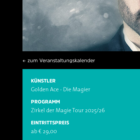
← zum Veranstaltungskalender
KÜNSTLER
Golden Ace - Die Magier
PROGRAMM
Zirkel der Magie Tour 2025/26
EINTRITTSPREIS
ab € 29,00