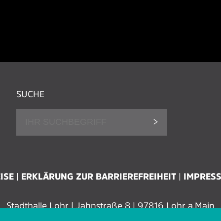
SUCHE
ISE
ERKLÄRUNG ZUR BARRIEREFREIHEIT
IMPRES
Stadthalle Lohr | Jahnstraße 8 | 97816 Lohr a.Main
Tel.: 09352 606 96 00 | Fax: 09352 606 96 29