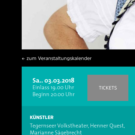
← zum Veranstaltungskalender
Sa.. 03.03.2018
Einlass 19.00 Uhr
TICKETS
Beginn 20.00 Uhr
KÜNSTLER
Tegernseer Volkstheater, Henner Quest,
Marianne Sägebrecht