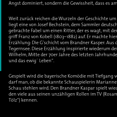
Angst dominiert, sondern die Gewissheit, dass es am
Weit zurück reichen die Wurzeln der Geschichte um
liegt eine von Josef Bechstein, dem Sammler deuts
gebrachte Fabel um einen Ritter, der es wagt, mit d
griff Franz von Kobell (1803–1882) auf. Er machte h
Erzählung: Die G’schicht vom Brandner Kasper. Au
Tegernsee. Diese Erzählung inspirierte wiederum de
Wilhelm, Mitte der 70er Jahre des letzten Jahrhund
und das ewig´ Leben“.
Gespielt wird die bayerische Komödie mit Tiefgang 
darf man, ob die bekannte Schauspielerin Marianne
Schau stehlen wird. Den Brandner Kaspar spielt wi
den viele aus seinen unzähligen Rollen im TV (Rosa
Tölz“) kennen.