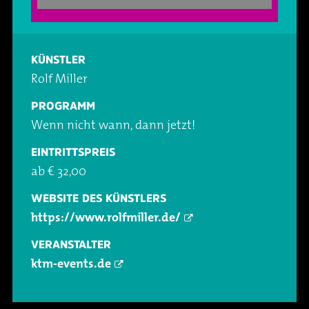
Oper & Operette
Essen & Trinken
Technik
Party
Barrierefreiheit
Downloads
KÜNSTLER
Rolf Miller
Theater & Musical
Über Lohr a.Main
Geschichte
PROGRAMM
Wenn nicht wann, dann jetzt!
Vorträge & Lesungen
FAQ – Fragen & Antworten
Jobs
EINTRITTSPREIS
ab € 32,00
Kafé Klinker
Kontakt
Ansprechpartner
WEBSITE DES KÜNSTLERS
Buchungsanfrage
https://www.rolfmiller.de/
VERANSTALTER
ktm-events.de