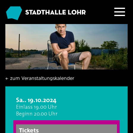
Programm
Service
Übersicht
Das Haus
Ballett & Tanz
Neuigkeiten
← zum Veranstaltungskalender
Kafé Klinker
Familie
Tickets
Großer Saal
Sa.. 19.10.2024
Kabarett & Comedy
Anreise & Parken
Foyer und Galerie
Jobs im Kafé Klinker
Einlass 19.00 Uhr
Beginn 20.00 Uhr
Konzerte
Hotels & Übernachtung
Seminarbereich
Tickets