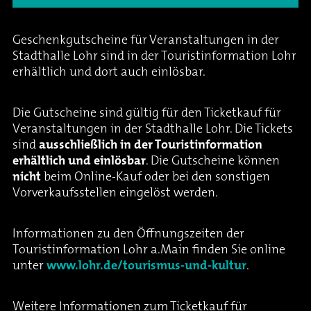
Oper & Operette
Essen & Trinken
Technik
Geschenkgutscheine für Veranstaltungen in der
Party
Barrierefreiheit
Downloads
Stadthalle Lohr sind in der Touristinformation Lohr
erhältlich und dort auch einlösbar.
Theater & Musical
Über Lohr a.Main
Geschichte
Die Gutscheine sind gültig für den Ticketkauf für
Veranstaltungen in der Stadthalle Lohr. Die Tickets
Vorträge & Lesungen
FAQ – Fragen & Antworten
Jobs
sind
ausschließlich in der Touristinformation
erhältlich und einlösbar
. Die Gutscheine können
Kafé Klinker
Kontakt
Ansprechpartner
nicht
beim Online-Kauf oder bei den sonstigen
Vorverkaufsstellen eingelöst werden.
Buchungsanfrage
Informationen zu den Öffnungszeiten der
Touristinformation Lohr a.Main finden Sie online
unter
www.lohr.de/tourismus-und-kultur
.
Weitere Informationen zum Ticketkauf für