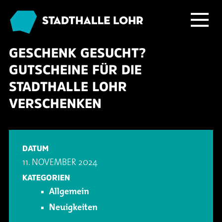
GESCHENK GESUCHT?
Programm
GUTSCHEINE FÜR DIE
Service
Übersicht
STADTHALLE LOHR
VERSCHENKEN
Das Haus
Ballett & Tanz
Neuigkeiten
Kafé Klinker
Familie
Tickets
Großer Saal
DATUM
11. NOVEMBER 2024
Kabarett & Comedy
Anreise & Parken
Foyer und Galerie
Jobs im Kafé Klinker
KATEGORIEN
Allgemein
Konzerte
Hotels & Übernachtung
Seminarbereich
Neuigkeiten