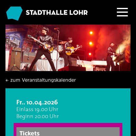
Programm
Service
Übersicht
Das Haus
Ballett & Tanz
Neuigkeiten
← zum Veranstaltungskalender
Kafé Klinker
Familie
Tickets
Großer Saal
Fr.. 10.04.2026
Kabarett & Comedy
Anreise & Parken
Foyer und Galerie
Jobs im Kafé Klinker
Einlass 19.00 Uhr
Beginn 20.00 Uhr
Konzerte
Hotels & Übernachtung
Seminarbereich
Tickets