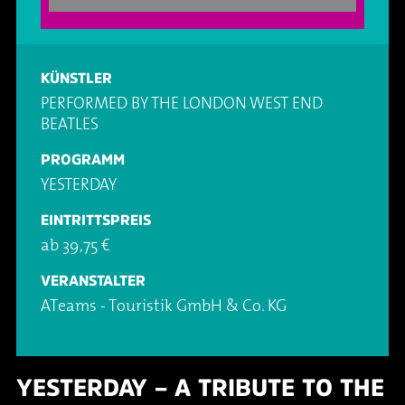
Oper & Operette
Essen & Trinken
Technik
Party
Barrierefreiheit
Downloads
KÜNSTLER
PERFORMED BY THE LONDON WEST END
Theater & Musical
Über Lohr a.Main
Geschichte
BEATLES
PROGRAMM
Vorträge & Lesungen
FAQ – Fragen & Antworten
Jobs
YESTERDAY
EINTRITTSPREIS
Kafé Klinker
Kontakt
Ansprechpartner
ab 39,75 €
Buchungsanfrage
VERANSTALTER
ATeams - Touristik GmbH & Co. KG
YESTERDAY – A TRIBUTE TO THE