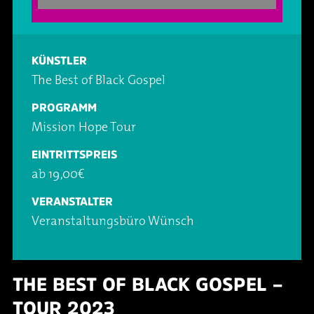
Oper & Operette
Essen & Trinken
Technik
Party
Barrierefreiheit
Downloads
KÜNSTLER
The Best of Black Gospel
Theater & Musical
Über Lohr a.Main
Geschichte
PROGRAMM
Mission Hope Tour
Vorträge & Lesungen
FAQ – Fragen & Antworten
Jobs
EINTRITTSPREIS
ab 19,00€
Kafé Klinker
Kontakt
Ansprechpartner
VERANSTALTER
Buchungsanfrage
Veranstaltungsbüro Wünsch
THE BEST OF BLACK GOSPEL –
TOUR 2023