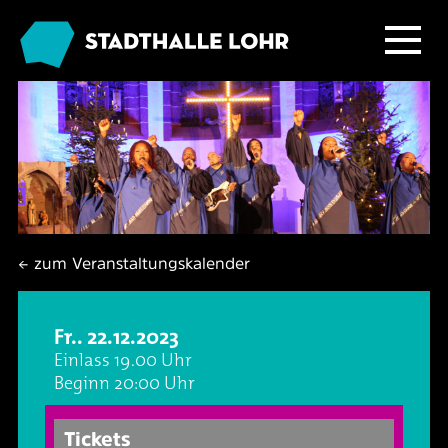
Programm
Service
Übersicht
Das Haus
Ballett & Tanz
Neuigkeiten
← zum Veranstaltungskalender
Kafé Klinker
Familie
Tickets
Großer Saal
Fr.. 22.12.2023
Kabarett & Comedy
Anreise & Parken
Foyer und Galerie
Jobs im Kafé Klinker
Einlass 19.00 Uhr
Beginn 20:00 Uhr
Konzerte
Hotels & Übernachtung
Seminarbereich
Tickets