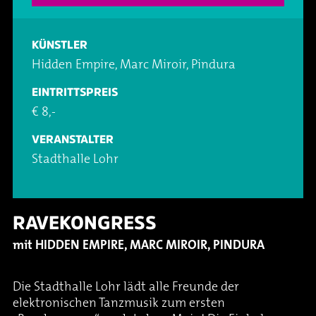
Oper & Operette
Essen & Trinken
Technik
KÜNSTLER
Party
Barrierefreiheit
Downloads
Hidden Empire, Marc Miroir, Pindura
EINTRITTSPREIS
Theater & Musical
Über Lohr a.Main
Geschichte
€ 8,-
Vorträge & Lesungen
FAQ – Fragen & Antworten
Jobs
VERANSTALTER
Stadthalle Lohr
Kafé Klinker
Kontakt
Ansprechpartner
Buchungsanfrage
RAVEKONGRESS
mit HIDDEN EMPIRE, MARC MIROIR, PINDURA
Die Stadthalle Lohr lädt alle Freunde der
elektronischen Tanzmusik zum ersten