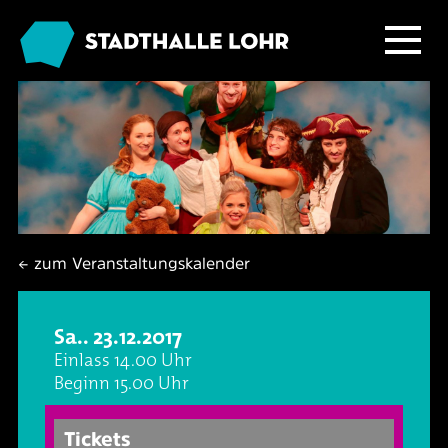
Programm
Service
Übersicht
Das Haus
Ballett & Tanz
Neuigkeiten
← zum Veranstaltungskalender
Kafé Klinker
Familie
Tickets
Großer Saal
Sa.. 23.12.2017
Kabarett & Comedy
Anreise & Parken
Foyer und Galerie
Jobs im Kafé Klinker
Einlass 14.00 Uhr
Beginn 15.00 Uhr
Konzerte
Hotels & Übernachtung
Seminarbereich
Tickets