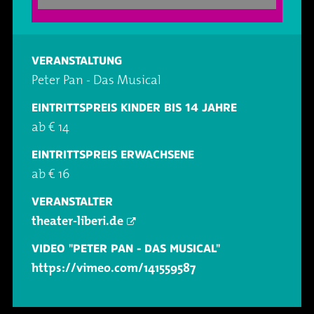
Oper & Operette
Essen & Trinken
Technik
Party
Barrierefreiheit
Downloads
VERANSTALTUNG
Peter Pan - Das Musical
Theater & Musical
Über Lohr a.Main
Geschichte
EINTRITTSPREIS KINDER BIS 14 JAHRE
ab € 14
Vorträge & Lesungen
FAQ – Fragen & Antworten
Jobs
EINTRITTSPREIS ERWACHSENE
ab € 16
Kafé Klinker
Kontakt
Ansprechpartner
VERANSTALTER
Buchungsanfrage
theater-liberi.de
VIDEO "PETER PAN - DAS MUSICAL"
https://vimeo.com/141559587