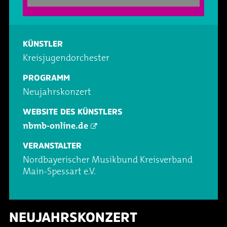
Oper & Operette
Essen & Trinken
Technik
Party
Barrierefreiheit
Downloads
KÜNSTLER
Kreisjugendorchester
Theater & Musical
Über Lohr a.Main
Geschichte
PROGRAMM
Neujahrskonzert
Vorträge & Lesungen
FAQ – Fragen & Antworten
Jobs
WEBSITE DES KÜNSTLERS
nbmb-online.de
Kafé Klinker
Kontakt
Ansprechpartner
VERANSTALTER
Buchungsanfrage
Nordbayerischer Musikbund Kreisverband
Main-Spessart e.V.
NEUJAHRSKONZERT