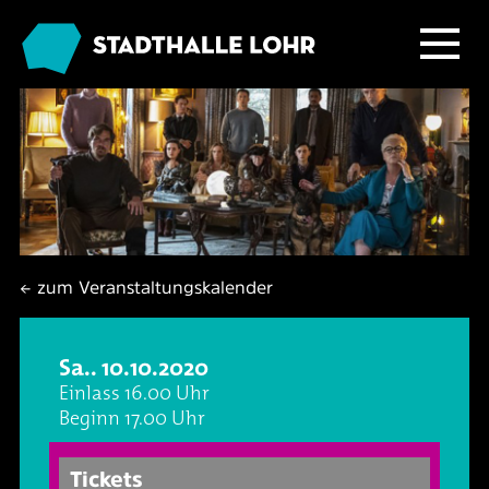
Programm
Service
Übersicht
Das Haus
Ballett & Tanz
Neuigkeiten
← zum Veranstaltungskalender
Kafé Klinker
Familie
Tickets
Großer Saal
Sa.. 10.10.2020
Kabarett & Comedy
Anreise & Parken
Foyer und Galerie
Jobs im Kafé Klinker
Einlass 16.00 Uhr
Beginn 17.00 Uhr
Konzerte
Hotels & Übernachtung
Seminarbereich
Tickets