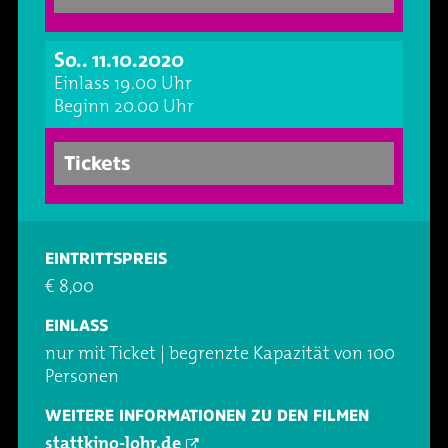
Oper & Operette
Essen & Trinken
Technik
So.. 11.10.2020
Party
Barrierefreiheit
Downloads
Einlass 19.00 Uhr
Beginn 20.00 Uhr
Theater & Musical
Über Lohr a.Main
Geschichte
Tickets
Vorträge & Lesungen
FAQ – Fragen & Antworten
Jobs
Kafé Klinker
Kontakt
Ansprechpartner
EINTRITTSPREIS
€ 8,00
Buchungsanfrage
EINLASS
nur mit Ticket | begrenzte Kapazität von 100
Personen
WEITERE INFORMATIONEN ZU DEN FILMEN
stattkino-lohr.de