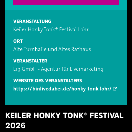
Oper & Operette
Essen & Trinken
Technik
VERANSTALTUNG
Party
Barrierefreiheit
Downloads
Keiler Honky Tonk® Festival Lohr
Theater & Musical
Über Lohr a.Main
Geschichte
ORT
Alte Turnhalle und Altes Rathaus
Vorträge & Lesungen
FAQ – Fragen & Antworten
Jobs
VERANSTALTER
L19 GmbH - Agentur für Livemarketing
Kafé Klinker
Kontakt
Ansprechpartner
WEBSITE DES VERANSTALTERS
https://binlivedabei.de/honky-tonk-lohr/
Buchungsanfrage
KEILER HONKY TONK® FESTIVAL
2026