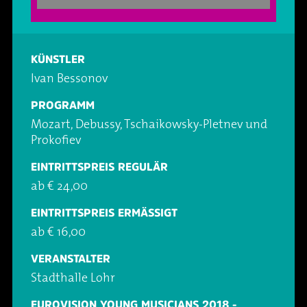
Oper & Operette
Essen & Trinken
Technik
Party
Barrierefreiheit
Downloads
KÜNSTLER
Ivan Bessonov
Theater & Musical
Über Lohr a.Main
Geschichte
PROGRAMM
Mozart, Debussy, Tschaikowsky-Pletnev und
Vorträge & Lesungen
FAQ – Fragen & Antworten
Jobs
Prokofiev
EINTRITTSPREIS REGULÄR
Kafé Klinker
Kontakt
Ansprechpartner
ab € 24,00
Buchungsanfrage
EINTRITTSPREIS ERMÄSSIGT
ab € 16,00
VERANSTALTER
Stadthalle Lohr
EUROVISION YOUNG MUSICIANS 2018 -