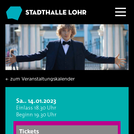
Programm
Service
Übersicht
Das Haus
Ballett & Tanz
Neuigkeiten
← zum Veranstaltungskalender
Kafé Klinker
Familie
Tickets
Großer Saal
Sa.. 14.01.2023
Kabarett & Comedy
Anreise & Parken
Foyer und Galerie
Jobs im Kafé Klinker
Einlass 18.30 Uhr
Beginn 19.30 Uhr
Konzerte
Hotels & Übernachtung
Seminarbereich
Tickets