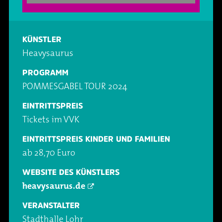
Oper & Operette
Essen & Trinken
Technik
Party
Barrierefreiheit
Downloads
KÜNSTLER
Heavysaurus
Theater & Musical
Über Lohr a.Main
Geschichte
PROGRAMM
POMMESGABEL TOUR 2024
Vorträge & Lesungen
FAQ – Fragen & Antworten
Jobs
EINTRITTSPREIS
Tickets im VVK
Kafé Klinker
Kontakt
Ansprechpartner
EINTRITTSPREIS KINDER UND FAMILIEN
ab 28,70 Euro
Buchungsanfrage
WEBSITE DES KÜNSTLERS
heavysaurus.de
VERANSTALTER
Stadthalle Lohr