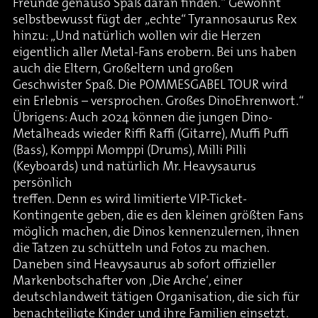
Freunde genauso Spaß daran finden.“ Gewohnt
selbstbewusst fügt der „echte“ Tyrannosaurus Rex
hinzu: „Und natürlich wollen wir die Herzen
eigentlich aller Metal-Fans erobern. Bei uns haben
auch die Eltern, Großeltern und großen
Geschwister Spaß. Die POMMESGABEL TOUR wird
ein Erlebnis – versprochen. Großes DinoEhrenwort.“
Übrigens: Auch 2024 können die jungen Dino-
Metalheads wieder Riffi Raffi (Gitarre), Muffi Puffi
(Bass), Komppi Momppi (Drums), Milli Pilli
(Keyboards) und natürlich Mr. Heavysaurus
persönlich
treffen. Denn es wird limitierte VIP-Ticket-
Kontingente geben, die es den kleinen größten Fans
möglich machen, die Dinos kennenzulernen, ihnen
die Tatzen zu schütteln und Fotos zu machen.
Daneben sind Heavysaurus ab sofort offizieller
Markenbotschafter von ‚Die Arche‘, einer
deutschlandweit tätigen Organisation, die sich für
benachteiligte Kinder und ihre Familien einsetzt.