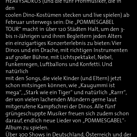
HEAVYSAURUS (und die fünf Profimusiker, die in
den
coolen Dino-Kostümen stecken und live spielen) ab
Februar unterwegs sein: Die „POMMESGABEL
TOUR“ macht in über 120 Städten Halt, um den 3-
bis 11-Jährigen und ihren Begleitern jeden Alters
ein einzigartiges Konzerterlebnis zu bieten: Vier
Dinos und ein Drache, mit richtigen Instrumenten
auf großer Bühne, mit Lichtspektakel, Nebel,
Funkenregen, Luftballons und Konfetti. Und
natürlich
mit den Songs, die viele Kinder (und Eltern) jetzt
schon mitsingen können, wie „Kaugummi ist
mega“, „Stark wie ein Tiger“ und natürlich „Rarrr“,
der von vielen lachenden Mündern gerne laut
mitgerufene Kampfschrei der Dinos. Alle fünf
grüngeschuppte Musiker freuen sich zudem schon
darauf, endlich neue Lieder von „POMMESGABEL“-
Album zu spielen.
Über 300 Shows in Deutschland, Österreich und der