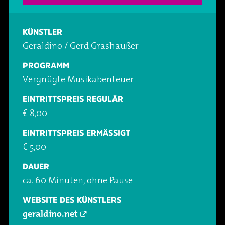
Oper & Operette
Essen & Trinken
Technik
KÜNSTLER
Party
Barrierefreiheit
Downloads
Geraldino / Gerd Grashaußer
PROGRAMM
Theater & Musical
Über Lohr a.Main
Geschichte
Vergnügte Musikabenteuer
Vorträge & Lesungen
FAQ – Fragen & Antworten
Jobs
EINTRITTSPREIS REGULÄR
€ 8,00
Kafé Klinker
Kontakt
Ansprechpartner
EINTRITTSPREIS ERMÄSSIGT
€ 5,00
Buchungsanfrage
DAUER
ca. 60 Minuten, ohne Pause
WEBSITE DES KÜNSTLERS
geraldino.net