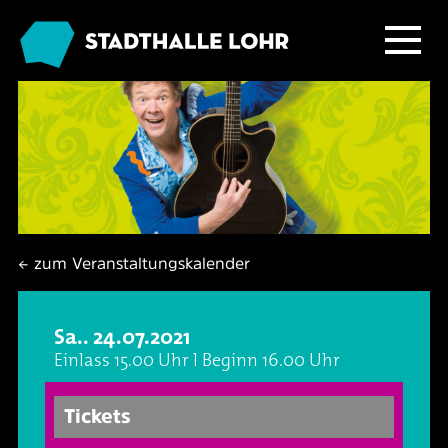
Programm
Service
Übersicht
Das Haus
Ballett & Tanz
Neuigkeiten
← zum Veranstaltungskalender
Kafé Klinker
Familie
Tickets
Großer Saal
Sa.. 24.07.2021
Kabarett & Comedy
Anreise & Parken
Foyer und Galerie
Jobs im Kafé Klinker
Einlass 15.00 Uhr l Beginn 16.00 Uhr
Konzerte
Hotels & Übernachtung
Seminarbereich
Tickets