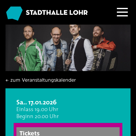
Programm
Service
Übersicht
Das Haus
Ballett & Tanz
Neuigkeiten
← zum Veranstaltungskalender
Kafé Klinker
Familie
Tickets
Großer Saal
Sa.. 17.01.2026
Kabarett & Comedy
Anreise & Parken
Foyer und Galerie
Jobs im Kafé Klinker
Einlass 19.00 Uhr
Beginn 20.00 Uhr
Konzerte
Hotels & Übernachtung
Seminarbereich
Tickets