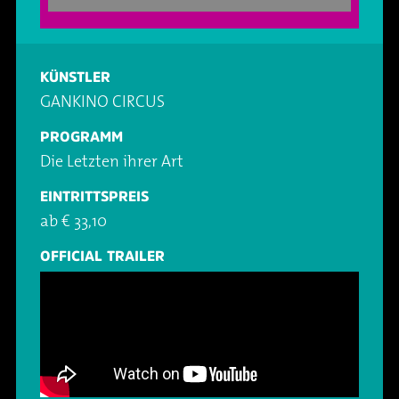
Oper & Operette
Essen & Trinken
Technik
Party
Barrierefreiheit
Downloads
KÜNSTLER
GANKINO CIRCUS
Theater & Musical
Über Lohr a.Main
Geschichte
PROGRAMM
Die Letzten ihrer Art
Vorträge & Lesungen
FAQ – Fragen & Antworten
Jobs
EINTRITTSPREIS
ab € 33,10
Kafé Klinker
Kontakt
Ansprechpartner
OFFICIAL TRAILER
Buchungsanfrage