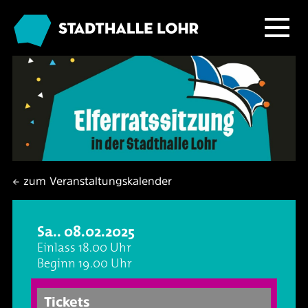
Programm
Service
Übersicht
Das Haus
Ballett & Tanz
Neuigkeiten
← zum Veranstaltungskalender
Kafé Klinker
Familie
Tickets
Großer Saal
Sa.. 08.02.2025
Kabarett & Comedy
Anreise & Parken
Foyer und Galerie
Jobs im Kafé Klinker
Einlass 18.00 Uhr
Beginn 19.00 Uhr
Konzerte
Hotels & Übernachtung
Seminarbereich
Tickets