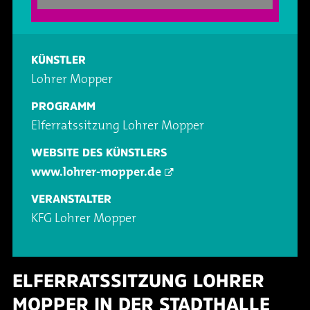
Oper & Operette
Essen & Trinken
Technik
Party
Barrierefreiheit
Downloads
KÜNSTLER
Lohrer Mopper
Theater & Musical
Über Lohr a.Main
Geschichte
PROGRAMM
Elferratssitzung Lohrer Mopper
Vorträge & Lesungen
FAQ – Fragen & Antworten
Jobs
WEBSITE DES KÜNSTLERS
www.lohrer-mopper.de
Kafé Klinker
Kontakt
Ansprechpartner
VERANSTALTER
Buchungsanfrage
KFG Lohrer Mopper
ELFERRATSSITZUNG LOHRER
MOPPER IN DER STADTHALLE