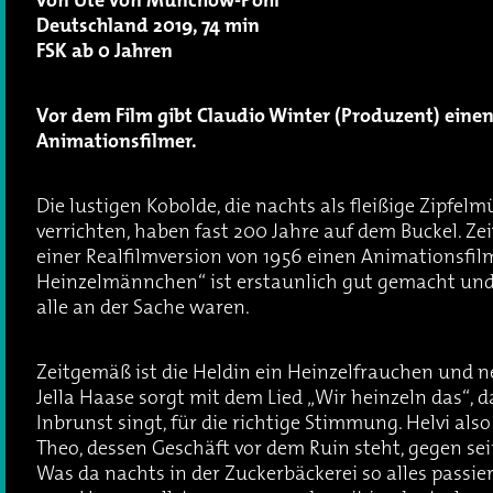
von Ute von Münchow-Pohl
Deutschland 2019, 74 min
FSK ab 0 Jahren
Vor dem Film gibt Claudio Winter (Produzent) einen 
Animationsfilmer.
Die lustigen Kobolde, die nachts als fleißige Zipfel
verrichten, haben fast 200 Jahre auf dem Buckel. 
einer Realfilmversion von 1956 einen Animationsfil
Heinzelmännchen“ ist erstaunlich gut gemacht und
alle an der Sache waren.
Zeitgemäß ist die Heldin ein Heinzelfrauchen und ne
Jella Haase sorgt mit dem Lied „Wir heinzeln das“, 
Inbrunst singt, für die richtige Stimmung. Helvi al
Theo, dessen Geschäft vor dem Ruin steht, gegen se
Was da nachts in der Zuckerbäckerei so alles passie