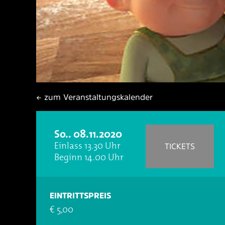
← zum Veranstaltungskalender
So.. 08.11.2020
Einlass 13.30 Uhr
TICKETS
Beginn 14.00 Uhr
EINTRITTSPREIS
€ 5,00