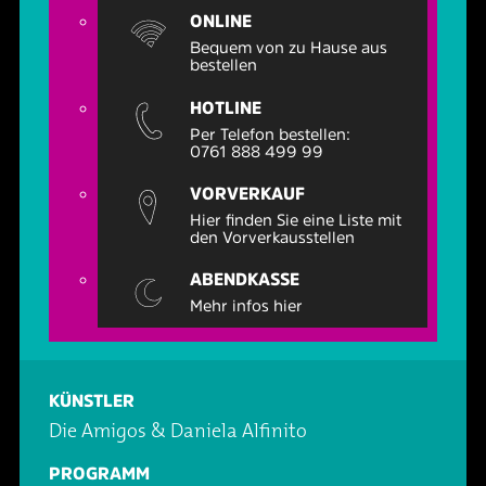
Oper & Operette
Essen & Trinken
Technik
ONLINE
Bequem von zu Hause aus
bestellen
Party
Barrierefreiheit
Downloads
HOTLINE
Per Telefon bestellen:
Theater & Musical
Über Lohr a.Main
Geschichte
0761 888 499 99
VORVERKAUF
Vorträge & Lesungen
FAQ – Fragen & Antworten
Jobs
Hier finden Sie eine Liste mit
den Vorverkausstellen
Kafé Klinker
Kontakt
Ansprechpartner
ABENDKASSE
Mehr infos hier
Buchungsanfrage
KÜNSTLER
Die Amigos & Daniela Alfinito
PROGRAMM