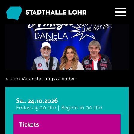
Programm
Service
Übersicht
Das Haus
Ballett & Tanz
Neuigkeiten
← zum Veranstaltungskalender
Kafé Klinker
Familie
Tickets
Großer Saal
Sa.. 24.10.2026
Kabarett & Comedy
Anreise & Parken
Foyer und Galerie
Jobs im Kafé Klinker
Einlass 15.00 Uhr | Beginn 16.00 Uhr
Konzerte
Hotels & Übernachtung
Seminarbereich
Tickets