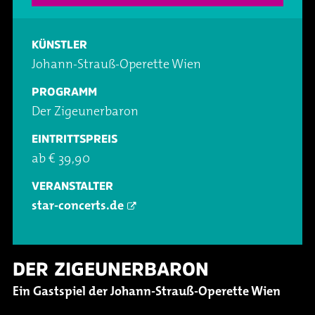
Oper & Operette
Essen & Trinken
Technik
KÜNSTLER
Party
Barrierefreiheit
Downloads
Johann-Strauß-Operette Wien
PROGRAMM
Theater & Musical
Über Lohr a.Main
Geschichte
Der Zigeunerbaron
Vorträge & Lesungen
FAQ – Fragen & Antworten
Jobs
EINTRITTSPREIS
ab € 39,90
Kafé Klinker
Kontakt
Ansprechpartner
VERANSTALTER
star-concerts.de
Buchungsanfrage
DER ZIGEUNERBARON
Ein Gastspiel der Johann-Strauß-Operette Wien