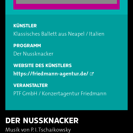
Oper & Operette
Essen & Trinken
Technik
Party
Barrierefreiheit
Downloads
KÜNSTLER
Klassisches Ballett aus Neapel / Italien
Theater & Musical
Über Lohr a.Main
Geschichte
PROGRAMM
Der Nussknacker
Vorträge & Lesungen
FAQ – Fragen & Antworten
Jobs
WEBSITE DES KÜNSTLERS
https://friedmann-agentur.de/
Kafé Klinker
Kontakt
Ansprechpartner
VERANSTALTER
Buchungsanfrage
PTF GmbH / Konzertagentur Friedmann
DER NUSSKNACKER
Musik von P. I. Tschaikowsky