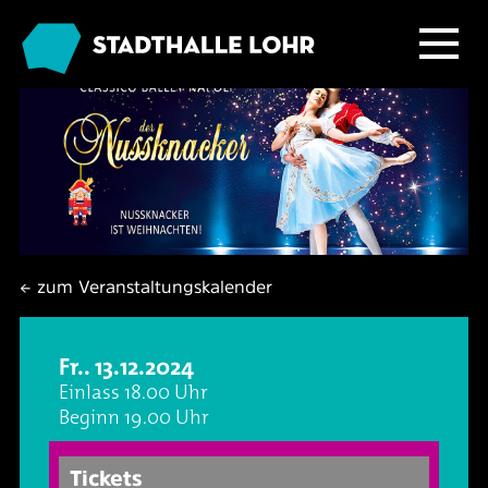
Programm
Service
Übersicht
Das Haus
Ballett & Tanz
Neuigkeiten
← zum Veranstaltungskalender
Kafé Klinker
Familie
Tickets
Großer Saal
Fr.. 13.12.2024
Kabarett & Comedy
Anreise & Parken
Foyer und Galerie
Jobs im Kafé Klinker
Einlass 18.00 Uhr
Beginn 19.00 Uhr
Konzerte
Hotels & Übernachtung
Seminarbereich
Tickets