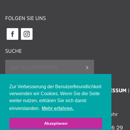
FOLGEN SIE UNS
SUCHE
DATENSCHUTZHINWEISE
Zur Verbesserung der Benutzerfreundlichkeit
ERKLÄRUNG ZUR BARRIEREFREIHEIT
IMPRESSUM
verwenden wir Cookies. Wenn Sie die Seite
KONTAKT
JOBS
weiter nutzen, erklären Sie sich damit
einverstanden.
Mehr erfahren.
Stadthalle Lohr | Jahnstraße 8 | 97816 Lohr
a.Main
Akzeptieren
Tel.: 09352 606 96 00 | Fax: 09352 606 96 29