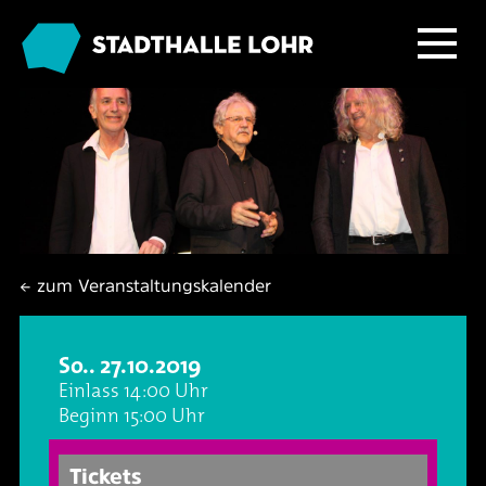
Programm
Service
Übersicht
Das Haus
Ballett & Tanz
Neuigkeiten
← zum Veranstaltungskalender
Kafé Klinker
Familie
Tickets
Großer Saal
So.. 27.10.2019
Kabarett & Comedy
Anreise & Parken
Foyer und Galerie
Jobs im Kafé Klinker
Einlass 14:00 Uhr
Beginn 15:00 Uhr
Konzerte
Hotels & Übernachtung
Seminarbereich
Tickets