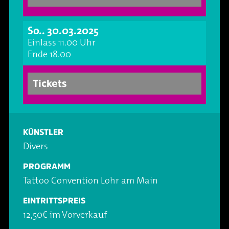
Oper & Operette
Essen & Trinken
Technik
So.. 30.03.2025
Party
Barrierefreiheit
Downloads
Einlass 11.00 Uhr
Ende 18.00
Theater & Musical
Über Lohr a.Main
Geschichte
Tickets
Vorträge & Lesungen
FAQ – Fragen & Antworten
Jobs
Kafé Klinker
Kontakt
Ansprechpartner
KÜNSTLER
Divers
Buchungsanfrage
PROGRAMM
Tattoo Convention Lohr am Main
EINTRITTSPREIS
12,50€ im Vorverkauf