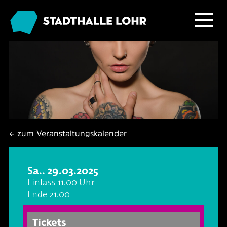
Programm
Service
Übersicht
Das Haus
Ballett & Tanz
Neuigkeiten
← zum Veranstaltungskalender
Kafé Klinker
Familie
Tickets
Großer Saal
Sa.. 29.03.2025
Kabarett & Comedy
Anreise & Parken
Foyer und Galerie
Jobs im Kafé Klinker
Einlass 11.00 Uhr
Ende 21.00
Konzerte
Hotels & Übernachtung
Seminarbereich
Tickets