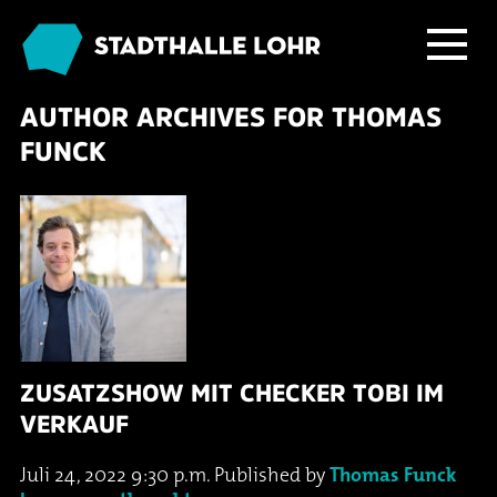
AUTHOR ARCHIVES FOR THOMAS
Programm
FUNCK
Service
Übersicht
Das Haus
Ballett & Tanz
Neuigkeiten
Kafé Klinker
Familie
Tickets
Großer Saal
Kabarett & Comedy
Anreise & Parken
Foyer und Galerie
Jobs im Kafé Klinker
ZUSATZSHOW MIT CHECKER TOBI IM
VERKAUF
Konzerte
Hotels & Übernachtung
Seminarbereich
Juli 24, 2022 9:30 p.m.
Published by
Thomas Funck